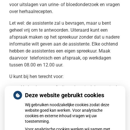
voor uitslagen van urine- of bloedonderzoek en vragen
over herhaalrecepten.
Let wel: de assistente zal u bevragen, maar u bent
geheel vrij om te antwoorden. Uiteraard kunt een
afspraak maken op het spreekuur zonder dat u nadere
informatie wilt geven aan de assistente. Elke ochtend
hebben de assistentes een eigen spreekuur. Maak
daarvoor telefonisch een afspraak, op werkdagen
tussen 08.00 en 12.00 uur.
U kunt bij hen terecht voor:
Herhaalrecepten (indien u het niet lukt om via de
medicijntelefoonlijn of website uw medicatie te
Deze website gebruikt cookies
verlengen)
Het meten van de bloeddruk
Wij gebruiken noodzakelijke cookies zodat deze
Aanstippen van wratten
website goed kan werken. Voor analytische
Verbinden van wonden
cookies en externe inhoud vragen wij uw
Oren uitspuiten
toestemming.
Hechtingen verwijderen
Voor analytische cookies werken wij samen met