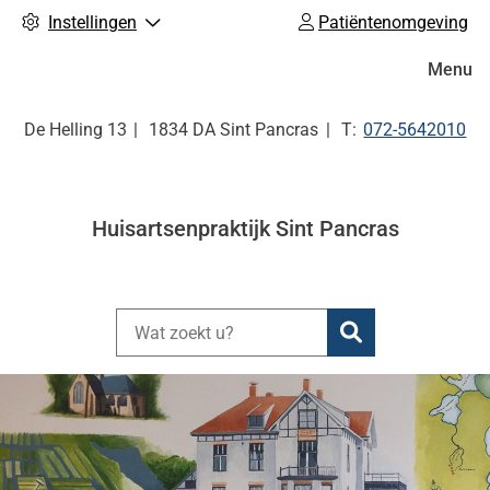
Instellingen
Patiëntenomgeving
Hoofdm
Menu
Tel:
De Helling
13
1834 DA
Sint Pancras
072-5642010
Huisartsenpraktijk Sint Pancras
Zoeken