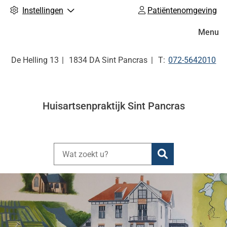
Instellingen
Patiëntenomgeving
Hoofdm
Menu
Tel:
De Helling
13
1834 DA
Sint Pancras
072-5642010
Huisartsenpraktijk Sint Pancras
Zoeken