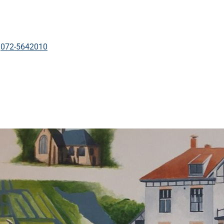
Tel:
072-5642010
kinformatie