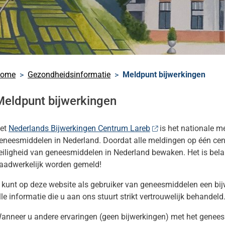
nu
teninformatie
nu
s
ome
Gezondheidsinformatie
Meldpunt bijwerkingen
nu
e
che
Meldpunt bijwerkingen
heidsinformatie
atie
nu
nu
et
Nederlands Bijwerkingen Centrum Lareb
is het nationale m
eneesmiddelen in Nederland. Doordat alle meldingen op één cen
eiligheid van geneesmiddelen in Nederland bewaken. Het is belan
aadwerkelijk worden gemeld!
 kunt op deze website als gebruiker van geneesmiddelen een bij
lle informatie die u aan ons stuurt strikt vertrouwelijk behandeld
anneer u andere ervaringen (geen bijwerkingen) met het geneesmi