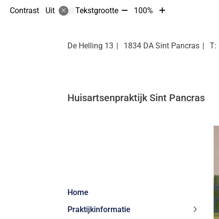
Tekst
Tekst
Contrast
Tekstgrootte
100%
Uit
verkleinen
vergroten
met
met
10%
10%
De Helling
13
1834 DA
Sint Pancras
Huisartsenpraktijk Sint Pancras
Hoofdmenu
Home
Praktijkinformatie
Praktij