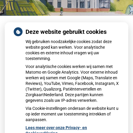
Home
Overige medische informatie
Deze website gebruikt cookies
Gezondheidscentrum de Vroonen
Wij gebruiken noodzakelijke cookies zodat deze
Gezondheidscentrum de Vroonen
website goed kan werken. Voor analytische
cookies en externe inhoud vragen wij uw
toestemming.
Per 1 augustus 2016 zijn wij werkzaam
Voor analytische cookies werken wij samen met
in
Gezondheidscentrum De Vroonen
, aan De Helling
Matomo en Google Analytics. Voor externe inhoud
werken wij samen met Google (Maps, Translate en
13 in Sint Pancras. U vindt in dit gezondheidscentrum
Reviews), YouTube, Vimeo, Facebook, Instagram, X
oa. de apotheek De Vroonen, fysiotherapiepraktijk Sint
(Twitter), Qualizorg, Patiëntenvertellen en
Pancras, tandartsenpraktijk Sint Pancras en verder een
ZorgkaartNederland. Deze partijen kunnen
scala aan paramedische zorgverleners. Kijk u eens op
gegevens zoals uw IP-adres verwerken.
de website ( zie de link hierboven).
Via Cookie-instellingen onderaan de website kunt u
op ieder moment uw toestemming intrekken of
aanpassen.
Lees meer over onze Privacy- en