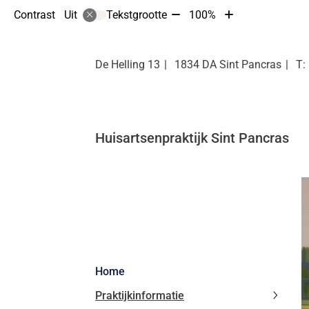
Tekst
Tekst
Contrast
Tekstgrootte
100%
Uit
verkleinen
vergroten
met
met
10%
10%
De Helling
13
1834 DA
Sint Pancras
Huisartsenpraktijk Sint Pancras
Hoofdmenu
Home
Praktijkinformatie
Praktij