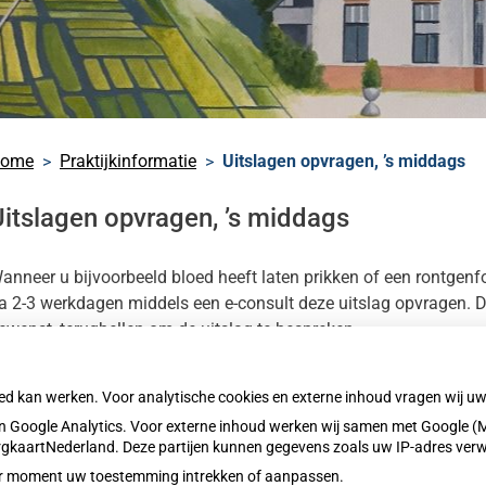
nu
teninformatie
nu
s
ome
Praktijkinformatie
Uitslagen opvragen, ’s middags
nu
e
che
Uitslagen opvragen, ’s middags
heidsinformatie
atie
nu
nu
anneer u bijvoorbeeld bloed heeft laten prikken of een rontgenf
a 2-3 werkdagen middels een e-consult deze uitslag opvragen. De
ewenst, terugbellen om de uitslag te bespreken.
oed kan werken. Voor analytische cookies en externe inhoud vragen wij 
 Google Analytics. Voor externe inhoud werken wij samen met Google (M
ZorgkaartNederland. Deze partijen kunnen gegevens zoals uw IP-adres ver
eder moment uw toestemming intrekken of aanpassen.