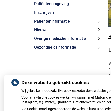
Patiëntenomgeving
subme
Inschrijven
Patiënteninformatie
Patiën
Nieuws
subme
Nieuw
H
Overige medische informatie
subme
Overig
Gezondheidsinformatie
medis
Gezond
inform
subme
subme
W
n
g
Deze website gebruikt cookies
Wij gebruiken noodzakelijke cookies zodat deze website g
Voor analytische cookies werken wij samen met Matomo en
Instagram, X (Twitter), Qualizorg, Patiëntenvertellen en 
Via Cookie-instellingen onderaan de website kunt u op i