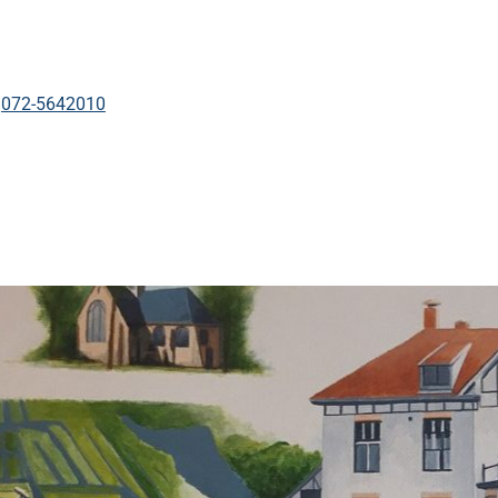
Tel:
072-5642010
kinformatie