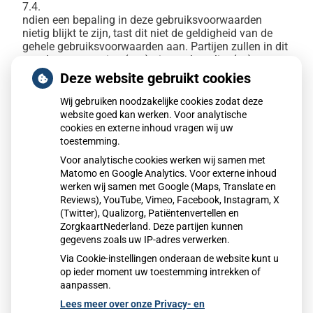
7.4.
ndien een bepaling in deze gebruiksvoorwaarden
nietig blijkt te zijn, tast dit niet de geldigheid van de
gehele gebruiksvoorwaarden aan. Partijen zullen in dit
geval ter vervanging (een) nieuwe bepaling(en)
vaststellen, waarmee zoveel als rechtens mogelijk is
Deze website gebruikt cookies
aan de bedoeling van de oorspronkelijke bepaling
gestalte wordt gegeven.
Wij gebruiken noodzakelijke cookies zodat deze
7.5.
website goed kan werken. Voor analytische
Huisartsenpraktijk Sint Pancras is gerechtigd haar
cookies en externe inhoud vragen wij uw
rechten en verplichtingen uit de overeenkomst over te
toestemming.
dragen aan een derde die de website of de betreffende
Voor analytische cookies werken wij samen met
bedrijfsactiviteit van haar overneemt.
Matomo en Google Analytics. Voor externe inhoud
7.6.
werken wij samen met Google (Maps, Translate en
Afwijkingen van deze gebruiksvoorwaarden zijn alleen
Reviews), YouTube, Vimeo, Facebook, Instagram, X
bindend indien deze door Huisartsenpraktijk Sint
(Twitter), Qualizorg, Patiëntenvertellen en
Pancras schriftelijk zijn aanvaard.
ZorgkaartNederland. Deze partijen kunnen
7.7.
gegevens zoals uw IP-adres verwerken.
Vragen die ontstaan zijn na het lezen van deze
gebruiksvoorwaarden kunt u stellen via de praktijk.
Via Cookie-instellingen onderaan de website kunt u
op ieder moment uw toestemming intrekken of
aanpassen.
Lees meer over onze Privacy- en