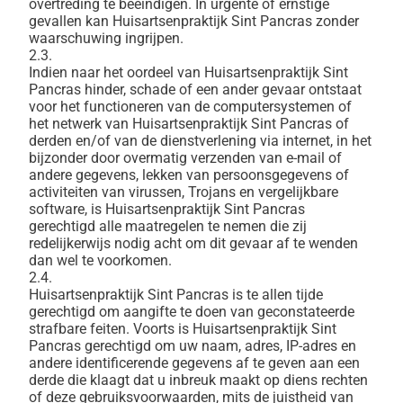
overtreding te beëindigen. In urgente of ernstige
gevallen kan Huisartsenpraktijk Sint Pancras zonder
waarschuwing ingrijpen.
2.3.
Indien naar het oordeel van Huisartsenpraktijk Sint
Pancras hinder, schade of een ander gevaar ontstaat
voor het functioneren van de computersystemen of
het netwerk van Huisartsenpraktijk Sint Pancras of
derden en/of van de dienstverlening via internet, in het
bijzonder door overmatig verzenden van e-mail of
andere gegevens, lekken van persoonsgegevens of
activiteiten van virussen, Trojans en vergelijkbare
software, is Huisartsenpraktijk Sint Pancras
gerechtigd alle maatregelen te nemen die zij
redelijkerwijs nodig acht om dit gevaar af te wenden
dan wel te voorkomen.
2.4.
Huisartsenpraktijk Sint Pancras is te allen tijde
gerechtigd om aangifte te doen van geconstateerde
strafbare feiten. Voorts is Huisartsenpraktijk Sint
Pancras gerechtigd om uw naam, adres, IP-adres en
andere identificerende gegevens af te geven aan een
derde die klaagt dat u inbreuk maakt op diens rechten
of deze gebruiksvoorwaarden, mits de juistheid van