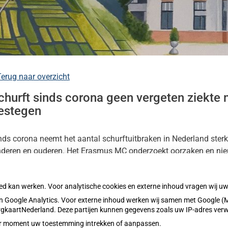
nu
teninformatie
nu
s
erug naar overzicht
nu
e
churft sinds corona geen vergeten ziekte m
che
heidsinformatie
atie
estegen
nu
nu
nds corona neemt het aantal schurftuitbraken in Nederland sterk 
nderen en ouderen. Het Erasmus MC onderzoekt oorzaken en nie
oren, zoals zelftests en betere diagnostiek, om verdere versprei
oed kan werken. Voor analytische cookies en externe inhoud vragen wij 
es het hele artikel op:
Nationale zorggids
 Google Analytics. Voor externe inhoud werken wij samen met Google (M
blicatiedatum:
30-01-2026
ZorgkaartNederland. Deze partijen kunnen gegevens zoals uw IP-adres ver
eder moment uw toestemming intrekken of aanpassen.