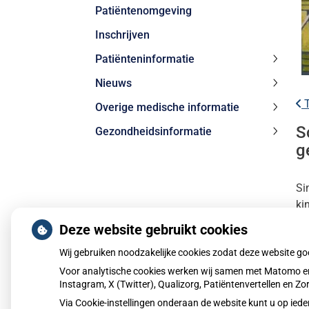
Patiëntenomgeving
subme
Inschrijven
Patiënteninformatie
Patiën
Nieuws
subme
Nieuw
T
Overige medische informatie
subme
Overig
S
Gezondheidsinformatie
medis
Gezond
inform
g
subme
subme
Si
ki
sp
Deze website gebruikt cookies
Wij gebruiken noodzakelijke cookies zodat deze website g
Le
Voor analytische cookies werken wij samen met Matomo en
Pu
Instagram, X (Twitter), Qualizorg, Patiëntenvertellen en 
Via Cookie-instellingen onderaan de website kunt u op i