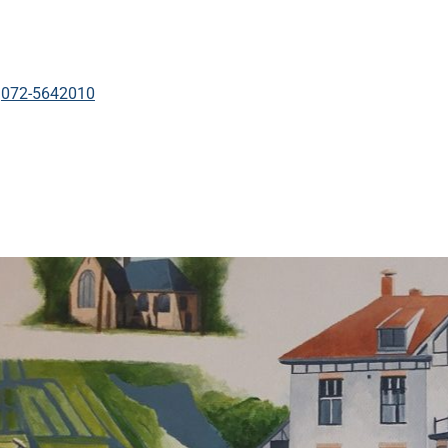
Tel:
072-5642010
kinformatie