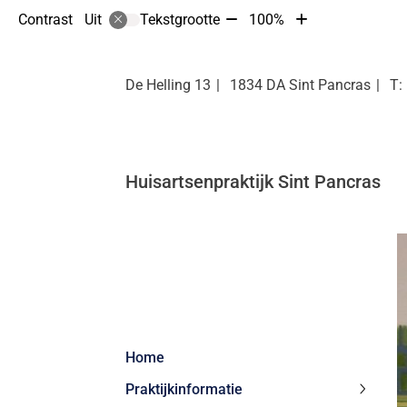
Tekst
Tekst
Contrast
Tekstgrootte
100%
Uit
verkleinen
vergroten
met
met
10%
10%
De Helling
13
1834 DA
Sint Pancras
Huisartsenpraktijk Sint Pancras
Hoofdmenu
Home
Praktijkinformatie
Praktij